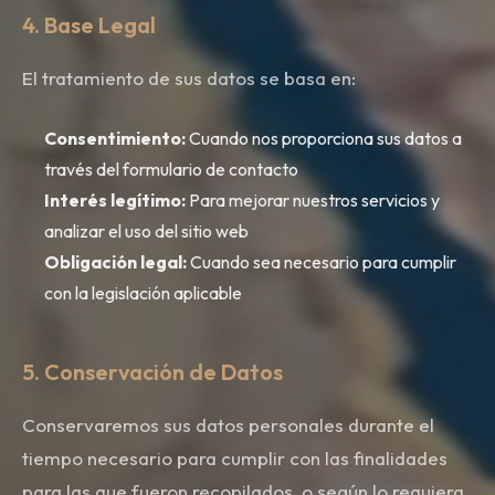
4. Base Legal
El tratamiento de sus datos se basa en:
Consentimiento:
Cuando nos proporciona sus datos a
través del formulario de contacto
Interés legítimo:
Para mejorar nuestros servicios y
analizar el uso del sitio web
Obligación legal:
Cuando sea necesario para cumplir
con la legislación aplicable
5. Conservación de Datos
Conservaremos sus datos personales durante el
tiempo necesario para cumplir con las finalidades
para las que fueron recopilados, o según lo requiera